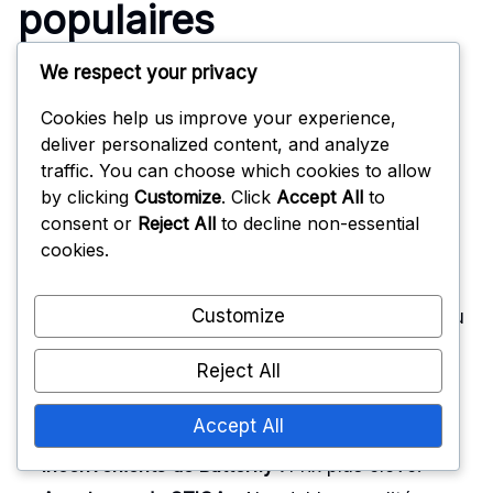
populaires
We respect your privacy
Lors de l’évaluation des modèles de balles
Cookies help us improve your experience,
d’entraînement populaires, il est essentiel de
deliver personalized content, and analyze
considérer leurs avantages et inconvénients. Par
traffic. You can choose which cookies to allow
exemple, les **balles Butterfly** sont louées pour
by clicking
Customize
. Click
Accept All
to
leur spin exceptionnel et leur durabilité, mais elles
consent or
Reject All
to decline non-essential
tendent à être plus chères. En revanche, les
cookies.
**balles STIGA** sont plus abordables, ce qui les
rend accessibles pour les joueurs occasionnels,
Customize
bien qu’elles ne puissent pas offrir le même niveau
de performance que des options haut de gamme.
Reject All
Avantages de Butterfly :
Excellent spin, haute
Accept All
durabilité.
Inconvénients de Butterfly :
Prix plus élevé.