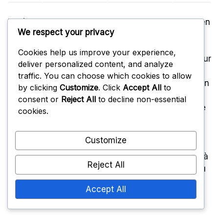
Différentes marques de balles de tennis de table en
We respect your privacy
plastique présentent des niveaux variés de
contrôle, de potentiel de spin et de durabilité. Par
Cookies help us improve your experience,
exemple, les balles Butterfly sont connues pour leur
deliver personalized content, and analyze
contrôle élevé et leur excellent spin, ce qui en fait
traffic. You can choose which cookies to allow
un choix privilégié parmi les joueurs compétitifs. En
by clicking
Customize
. Click
Accept All
to
revanche, les balles DHS offrent une grande
consent or
Reject All
to decline non-essential
durabilité mais peuvent avoir une note de contrôle
cookies.
moyenne, ce qui pourrait affecter la performance
lors de coups de précision.
Customize
Comprendre ces variations peut aider les joueurs à
Reject All
choisir la bonne balle pour leur style et leur niveau
de compétence, garantissant ainsi une meilleure
Accept All
performance pendant les matchs.