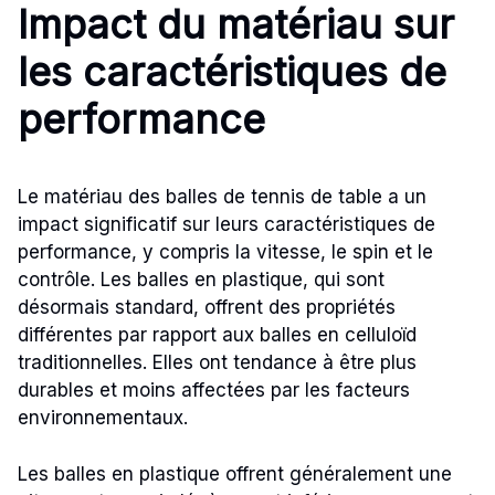
Impact du matériau sur
les caractéristiques de
performance
Le matériau des balles de tennis de table a un
impact significatif sur leurs caractéristiques de
performance, y compris la vitesse, le spin et le
contrôle. Les balles en plastique, qui sont
désormais standard, offrent des propriétés
différentes par rapport aux balles en celluloïd
traditionnelles. Elles ont tendance à être plus
durables et moins affectées par les facteurs
environnementaux.
Les balles en plastique offrent généralement une