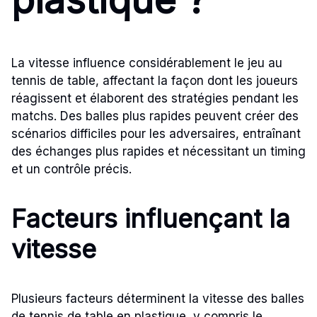
La vitesse influence considérablement le jeu au
tennis de table, affectant la façon dont les joueurs
réagissent et élaborent des stratégies pendant les
matchs. Des balles plus rapides peuvent créer des
scénarios difficiles pour les adversaires, entraînant
des échanges plus rapides et nécessitant un timing
et un contrôle précis.
Facteurs influençant la
vitesse
Plusieurs facteurs déterminent la vitesse des balles
de tennis de table en plastique, y compris le