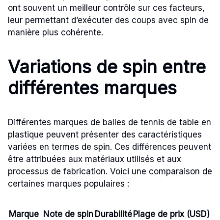
ont souvent un meilleur contrôle sur ces facteurs,
leur permettant d’exécuter des coups avec spin de
manière plus cohérente.
Variations de spin entre
différentes marques
Différentes marques de balles de tennis de table en
plastique peuvent présenter des caractéristiques
variées en termes de spin. Ces différences peuvent
être attribuées aux matériaux utilisés et aux
processus de fabrication. Voici une comparaison de
certaines marques populaires :
Marque
Note de spin
Durabilité
Plage de prix (USD)