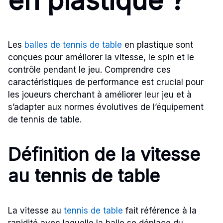
en plastique ?
Les
balles de tennis de table
en plastique sont
conçues pour améliorer la vitesse, le spin et le
contrôle pendant le jeu. Comprendre ces
caractéristiques de performance est crucial pour
les joueurs cherchant à améliorer leur jeu et à
s’adapter aux normes évolutives de l’équipement
de tennis de table.
Définition de la vitesse
au tennis de table
La vitesse au
tennis de table
fait référence à la