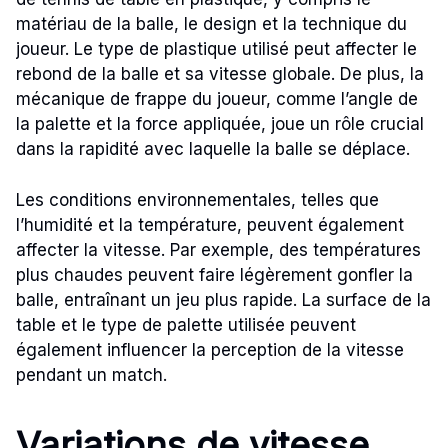
matériau de la balle, le design et la technique du
joueur. Le type de plastique utilisé peut affecter le
rebond de la balle et sa vitesse globale. De plus, la
mécanique de frappe du joueur, comme l’angle de
la palette et la force appliquée, joue un rôle crucial
dans la rapidité avec laquelle la balle se déplace.
Les conditions environnementales, telles que
l’humidité et la température, peuvent également
affecter la vitesse. Par exemple, des températures
plus chaudes peuvent faire légèrement gonfler la
balle, entraînant un jeu plus rapide. La surface de la
table et le type de palette utilisée peuvent
également influencer la perception de la vitesse
pendant un match.
Variations de vitesse