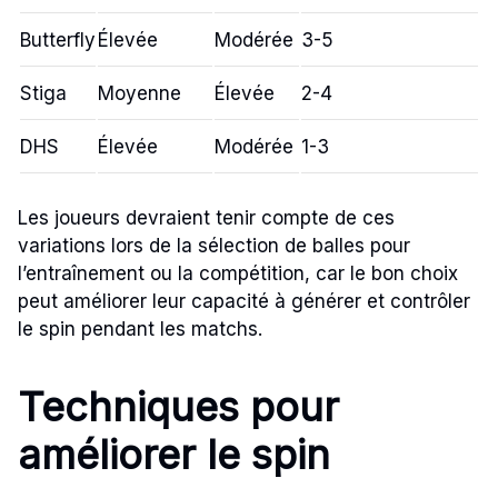
Butterfly
Élevée
Modérée
3-5
Stiga
Moyenne
Élevée
2-4
DHS
Élevée
Modérée
1-3
Les joueurs devraient tenir compte de ces
variations lors de la sélection de balles pour
l’entraînement ou la compétition, car le bon choix
peut améliorer leur capacité à générer et contrôler
le spin pendant les matchs.
Techniques pour
améliorer le spin