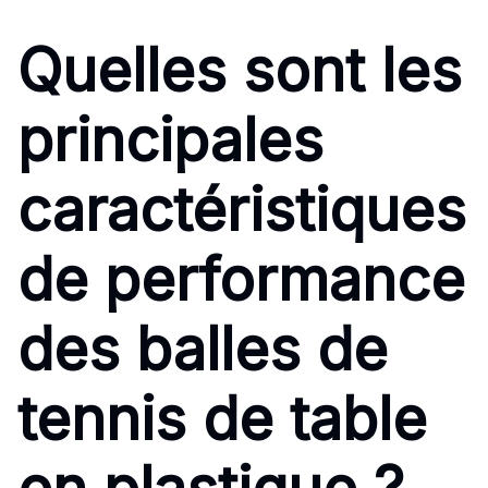
Quelles sont les
principales
caractéristiques
de performance
des balles de
tennis de table