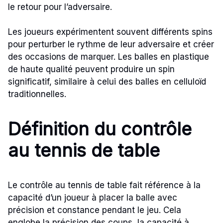
le retour pour l’adversaire.
Les joueurs expérimentent souvent différents spins
pour perturber le rythme de leur adversaire et créer
des occasions de marquer. Les balles en plastique
de haute qualité peuvent produire un spin
significatif, similaire à celui des balles en celluloïd
traditionnelles.
Définition du contrôle
au tennis de table
Le contrôle au tennis de table fait référence à la
capacité d’un joueur à placer la balle avec
précision et constance pendant le jeu. Cela
englobe la précision des coups, la capacité à