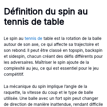
Définition du spin au
tennis de table
Le spin au
tennis de
table est la rotation de la balle
autour de son axe, ce qui affecte sa trajectoire et
son rebond. Il peut être classé en topspin, backspin
et sidespin, chacun créant des défis différents pour
les adversaires. Maîtriser le spin ajoute de la
complexité au jeu, ce qui est essentiel pour le jeu
compétitif.
La mécanique du spin implique l’angle de la
raquette, la vitesse du coup et le type de balle
utilisée. Une balle avec un fort spin peut changer
de direction de manière inattendue, rendant difficile