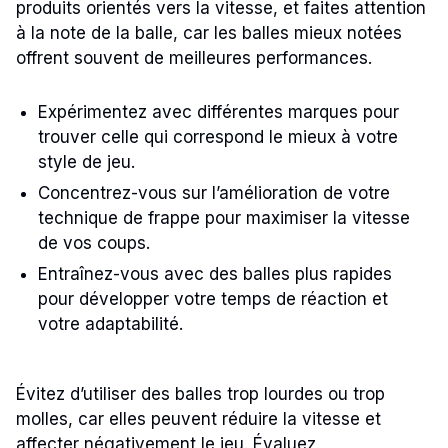
produits orientés vers la vitesse, et faites attention
à la note de la balle, car les balles mieux notées
offrent souvent de meilleures performances.
Expérimentez avec différentes marques pour
trouver celle qui correspond le mieux à votre
style de jeu.
Concentrez-vous sur l’amélioration de votre
technique de frappe pour maximiser la vitesse
de vos coups.
Entraînez-vous avec des balles plus rapides
pour développer votre temps de réaction et
votre adaptabilité.
Évitez d’utiliser des balles trop lourdes ou trop
molles, car elles peuvent réduire la vitesse et
affecter négativement le jeu. Évaluez