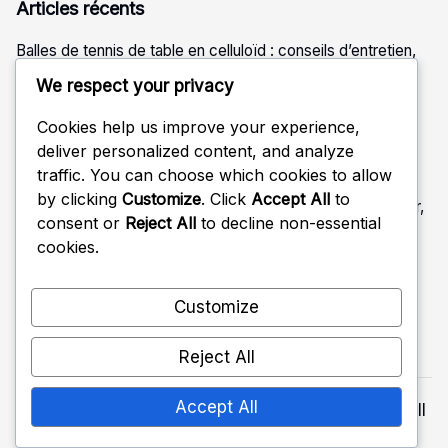
Articles récents
Balles de tennis de table en celluloïd : conseils d’entretien,
stockage, durée de vie
We respect your privacy
Balles de tennis de table d’entraînement : Contexte
historique, Évolution, Fabrication
Cookies help us improve your experience,
deliver personalized content, and analyze
Balles de tennis de table en celluloïd : Vitesse, Rotation,
traffic. You can choose which cookies to allow
Contrôle
by clicking
Customize
. Click
Accept All
to
Balles de tennis de table en celluloïd : variations de couleur,
consent or
Reject All
to decline non-essential
performance, coût
cookies.
Balles de tennis de table d’entraînement : Certifications,
Normes, Contrôles de qualité
Customize
Reject All
Accept All
Copyright 2026 —
tour-des-commeres-sirod.fr
. All
rights reserved.
Shopwell WordPress Theme