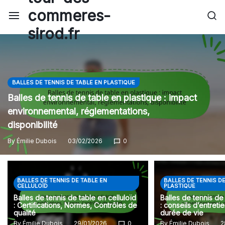
Skip
commeres-
to
sirod.fr
content
BALLES DE TENNIS DE TABLE EN PLASTIQUE
Balles de tennis de table en plastique : impact
environnemental, réglementations,
disponibilité
By
Émilie Dubois
03/02/2026
0
BALLES DE TENNIS DE TABLE EN
BALLES DE TENNIS DE
CELLULOÏD
PLASTIQUE
Balles de tennis de table en celluloïd
Balles de tennis de
: Certifications, Normes, Contrôles de
: conseils d’entreti
qualité
durée de vie
By
Émilie Dubois
29/01/2026
0
By
Émilie Dubois
2