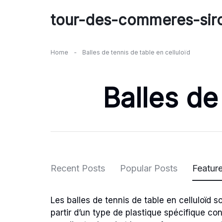
Skip
tour-des-commeres-siro
to
content
Home
-
Balles de tennis de table en celluloïd
Balles de
Recent Posts
Popular Posts
Featur
Les balles de tennis de table en celluloïd 
partir d’un type de plastique spécifique co