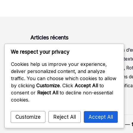
pagination
Articles récents
Balles de tennis de table en celluloïd : conseils d’
We respect your privacy
Balles de tennis de table d’entraînement : Contexte
Cookies help us improve your experience,
Balles de tennis de table en celluloïd : Vitesse, Ro
deliver personalized content, and analyze
Balles de tennis de table en celluloïd : variations
traffic. You can choose which cookies to allow
by clicking
Customize
. Click
Accept All
to
Balles de tennis de table d’entraînement : Certific
consent or
Reject All
to decline non-essential
cookies.
Customize
Reject All
Accept All
Copyright 2026 —