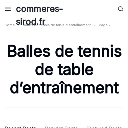
Skip
commeres-
to
content
sirod.fr
Home
-
Balles de tennis de table d'entraînement
-
Page 2
Balles de tennis
de table
d’entraînement