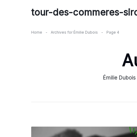
Skip
tour-des-commeres-siro
to
content
Home
-
Archives for Émilie Dubois
-
Page 4
A
Émilie Dubois